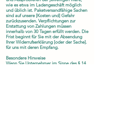
wie es etwa im Ladengeschäft möglich
und üblich ist. Paketversandfähige Sachen
sind auf unsere [Kosten und] Gefahr
zurückzusenden. Verpflichtungen zur
Erstattung von Zahlungen müssen
innerhalb von 30 Tagen erfüllt werden. Die
Frist beginnt für Sie mit der Absendung
Ihrer Widerrufserklärung [oder der Sache].
für uns mit deren Empfang.
Besondere Hinweise
Wenn Sie Unternehmer im Sinne des § 14
Bürgerlichen Gesetzbuches (BGB) sind und
bei Abschluss des Vertrages in Ausübung
Ihrer gewerblichen oder selbstständigen
Tätigkeit handeln, besteht das
Widerrufsrecht nicht
3K Idealsystem
Über uns
office@3k-idealsystem.eu