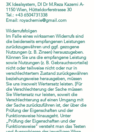
3K Idealsystem, DI Dr M.Reza Kazemi A-
1150 Wien, Hütteldorferstrasse 30
Tel.:
+43 6504731338
Email:
royachemie@gmail.com
Widerrufsfolgen
Im Falle eines wirksamen Widerrufs sind
die beiderseits empfangenen Leistungen
zurückzugewähren und ggf. gezogene
Nutzungen (z. B. Zinsen) herauszugeben.
Können Sie uns die empfangene Leistung
sowie Nutzungen (z. B. Gebrauchsvorteile)
nicht oder teilweise nicht oder nur in
verschlechtertem Zustand zurückgewähren
beziehungsweise herausgeben, müssen
Sie uns insoweit Wertersatz leisten. [Für
die Verschlechterung der Sache müssen
Sie Wertersatz nur leisten, soweit die
Verschlechterung auf einen Umgang mit
der Sache zurückzuführen ist, der über die
Prüfung der Eigenschaften und der
Funktionsweise hinausgeht. Unter
„Prüfung der Eigenschaften und der
Funktionsweise“ versteht man das Testen
und Ausprobieren der jeweiligen Ware,