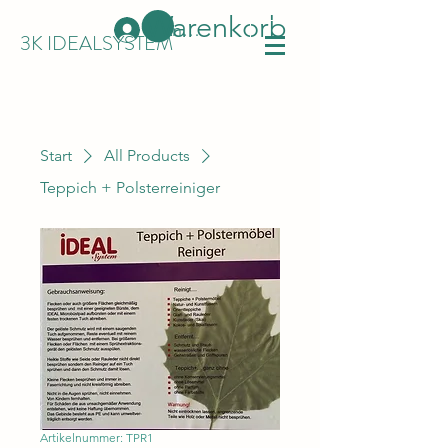
Warenkorb
Anmelden
3K IDEALSYSTEM
Start
All Products
Teppich + Polsterreiniger
Artikelnummer: TPR1