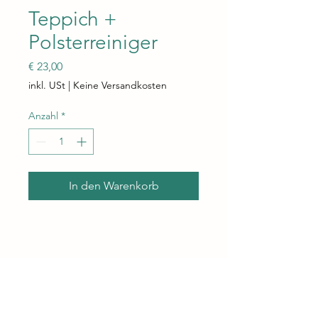
Teppich +
Polsterreiniger
Preis
€ 23,00
inkl. USt
|
Keine Versandkosten
Anzahl
*
In den Warenkorb
3K Idealsystem
Über uns