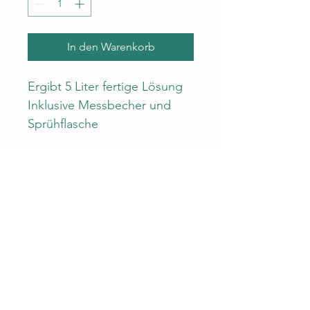
In den Warenkorb
Ergibt 5 Liter fertige Lösung
Inklusive Messbecher und 
Sprühflasche
Information
Dauerhaft wasserabweisend 
für Naturstein, Beton und 
Dachplatten
3K Idealsystem
Wasserdampfdurchlässig
100% Lösemittelfrei
Über uns
Ohne Fluor
Keine Nanopartikel
office@3k-idealsystem.eu
Kein Silikon daher UV 