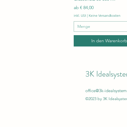
Sale-Preis
ab
€ 84,00
inkl. USt
|
Keine Versandkosten
Menge
In den Warenkor
3K Idealsyst
office@3k-idealsystem
©2023 by 3K Idealsyste