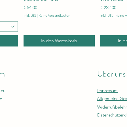
Preis
Preis
€ 54,00
€ 222,00
inkl. USt
|
Keine Versandkosten
inkl. USt
|
Keine 
b
In den Warenkorb
In d
em
Über uns
.eu
Impressum
Allgemeine Ges
m.
Widerrufsbeleh
Datenschutzerk