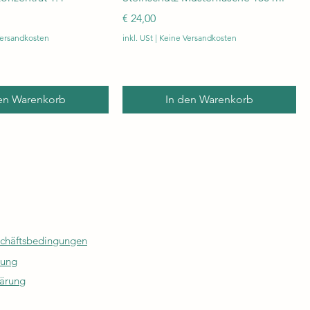
Preis
€ 24,00
Versandkosten
inkl. USt
|
Keine Versandkosten
en Warenkorb
In den Warenkorb
chäftsbedingungen
rung
lärung